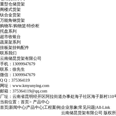
重型仓储货架
阁楼式货架
钛合金货架
万能角钢货架
购物车/购物篮/特价柜
托盘系列
超市收银台
蔬菜架系列
挂板架挂钩配件
联系我们
云南储昆货架有限公司
手机：13099947679
联系：徐先生
微信：13099947679
Q Q：375364119
网址：www.kmyunying.com
邮箱：375364119@qq.com
厂址：云南省昆明经开区阿拉街道办事处海子社区海子新村110
当前位置：
首页
>
产品中心
首页
|
新闻中心
|
产品中心
|
工程案例
|
企业形象
|
常见问题
|
All-Link
云南储昆货架有限公司 版权所有©2